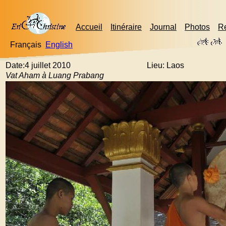
Accueil
Itinéraire
Journal
Photos
R
Français
English
Date:4 juillet 2010
Lieu: Laos
Vat Aham à Luang Prabang